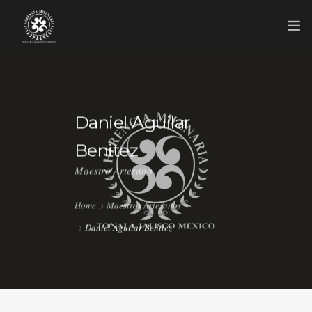
INICIO
MAESTROS ARTESANOS
Daniel Aguilar
NOVEDADES
Benitez
GRUPO
Maestro Artesano
CONTACTO
Home
Maestros Artesanos
Daniel Aguilar Benitez