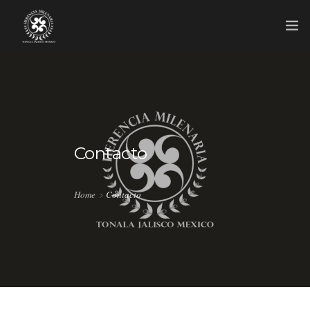
INICIO
MAESTROS ARTESANOS
NOVEDADES
Contacto
GRUPO
CONTACTO
Home
Contacto