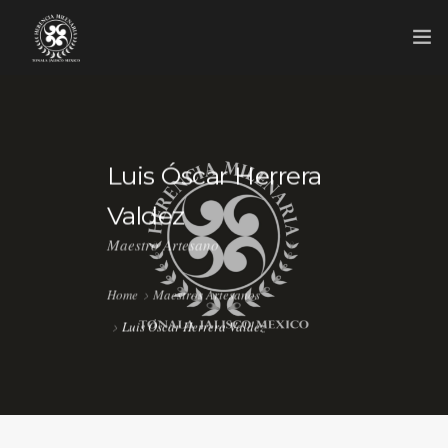
INICIO
MAESTROS ARTESANOS
Luis Óscar Herrera
NOVEDADES
Valdez
GRUPO
Maestro Artesano
CONTACTO
Home
Maestros Artesanos
Luis Óscar Herrera Valdez